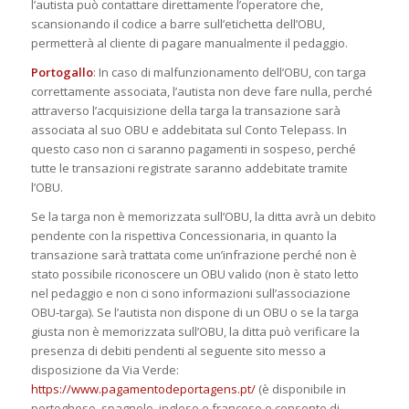
l’autista può contattare direttamente l’operatore che,
scansionando il codice a barre sull’etichetta dell’OBU,
permetterà al cliente di pagare manualmente il pedaggio.
Portogallo
: In caso di malfunzionamento dell’OBU, con targa
correttamente associata, l’autista non deve fare nulla, perché
attraverso l’acquisizione della targa la transazione sarà
associata al suo OBU e addebitata sul Conto Telepass. In
questo caso non ci saranno pagamenti in sospeso, perché
tutte le transazioni registrate saranno addebitate tramite
l’OBU.
Se la targa non è memorizzata sull’OBU, la ditta avrà un debito
pendente con la rispettiva Concessionaria, in quanto la
transazione sarà trattata come un’infrazione perché non è
stato possibile riconoscere un OBU valido (non è stato letto
nel pedaggio e non ci sono informazioni sull’associazione
OBU-targa). Se l’autista non dispone di un OBU o se la targa
giusta non è memorizzata sull’OBU, la ditta può verificare la
presenza di debiti pendenti al seguente sito messo a
disposizione da Via Verde:
https://www.pagamentodeportagens.pt/
(è disponibile in
portoghese, spagnolo, inglese e francese e consente di