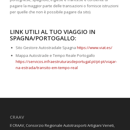
pagare la maggior parte delle transazioni o fornisce istruzioni
per quelle che non è possibile pagare da sito).
LINK UTILI AL TUO VIAGGIO IN
SPAGNA/PORTOGALLO:
Sito Gestore Autostradale Spagna
https://www.viat.es/
Mappa Autostrade e Tempo Reale Portogallo
https://servicos.infraestruturasdeportugal.pt/pt-pt/viajar-
na-estrada/transito-em-tempo-real
CRAAV
Il CRAAV, Consorzio Regionale Autotrasporti Artigiani Veneti,