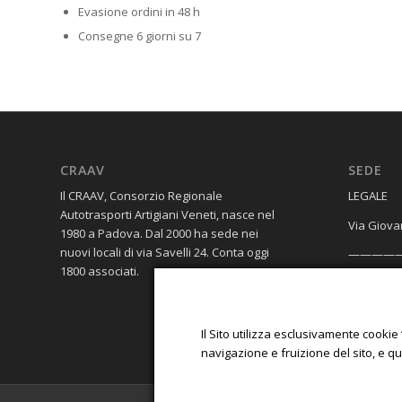
Evasione ordini in 48 h
Consegne 6 giorni su 7
CRAAV
SEDE
Il CRAAV, Consorzio Regionale
​LEGALE
Autotrasporti Artigiani Veneti, nasce nel
Via Giova
1980 a Padova. Dal 2000 ha sede nei
nuovi locali di via Savelli 24. Conta oggi
————
1800 associati.
OPERATIV
Galleria 
Il Sito utilizza esclusivamente cookie 
navigazione e fruizione del sito, e q