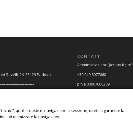
CONTATTI
Amministrazione@craav.it ; inf
nni Savelli, 24, 35129 Padova
+39 049 8077660
—————————–
p.iva 00967600289
A e SPEDIZIONI
Spagna, 18, 35127 Padova
“tecnici”, quali i cookie di navigazione o sessione, diretti a garantire la
uindi ad ottimizzare la navigazione.