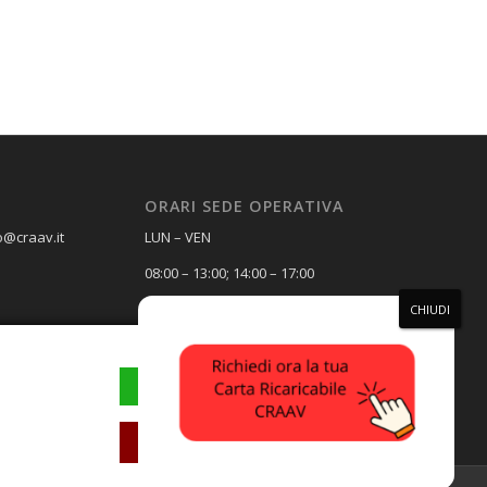
ORARI SEDE OPERATIVA
o@craav.it
LUN – VEN
08:00 – 13:00; 14:00 – 17:00
SAB – DOM
Chiuso
ACCETTA
RIFIUTA