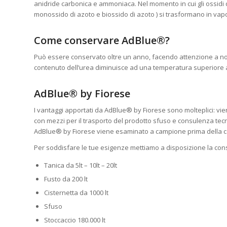
anidride carbonica e ammoniaca. Nel momento in cui gli ossidi d
monossido di azoto e biossido di azoto ) si trasformano in va
Come conservare AdBlue®?
Può essere conservato oltre un anno, facendo attenzione a non e
contenuto dell’urea diminuisce ad una temperatura superiore 
AdBlue® by Fiorese
I vantaggi apportati da AdBlue® by Fiorese sono molteplici: viene 
con mezzi per il trasporto del prodotto sfuso e consulenza tec
AdBlue® by Fiorese viene esaminato a campione prima della conse
Per soddisfare le tue esigenze mettiamo a disposizione la cons
Tanica da 5lt – 10lt – 20lt
Fusto da 200 lt
Cisternetta da 1000 lt
Sfuso
Stoccaccio 180.000 lt