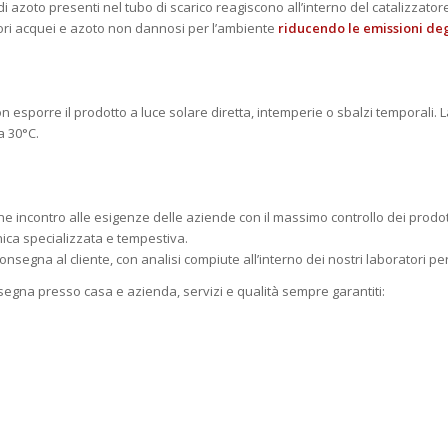
i azoto presenti nel tubo di scarico reagiscono all’interno del catalizzat
pori acquei e azoto non dannosi per l’ambiente
riducendo le emissioni degl
sporre il prodotto a luce solare diretta, intemperie o sbalzi temporali. L
a 30°C.
incontro alle esigenze delle aziende con il massimo controllo dei prodotti, t
nica specializzata e tempestiva.
gna al cliente, con analisi compiute all’interno dei nostri laboratori per 
egna presso casa e azienda, servizi e qualità sempre garantiti: