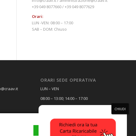
info@craav.it / amministrazione@craav.it
+39 049 8077660 / +39 049 8077629
Orari:
LUN -VEN: 08:00 – 17:00
SAB – DOM: Chiuso
ORARI SEDE OPERATIVA
o@craav.it
LUN – VEN
08:00 – 13:00; 14:00 – 17:00
SAB – DOM
Chiuso
ACCETTA