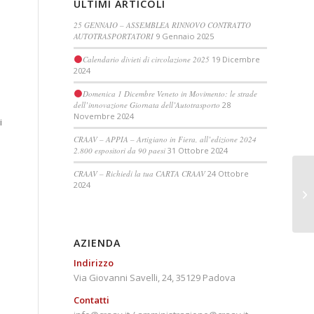
ULTIMI ARTICOLI
25 GENNAIO – ASSEMBLEA RINNOVO CONTRATTO
AUTOTRASPORTATORI
9 Gennaio 2025
Calendario divieti di circolazione 2025
19 Dicembre
2024
Domenica 1 Dicembre Veneto in Movimento: le strade
dell’innovazione Giornata dell’Autotrasporto
28
Novembre 2024
i
CRAAV – APPIA – Artigiano in Fiera, all’edizione 2024
2.800 espositori da 90 paesi
31 Ottobre 2024
CRAAV – Richiedi la tua CARTA CRAAV
24 Ottobre
Ri
2024
in
Eu
AZIENDA
Indirizzo
Via Giovanni Savelli, 24, 35129 Padova
Contatti