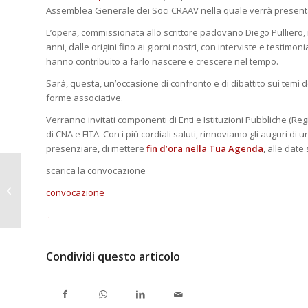
Assemblea Generale dei Soci CRAAV nella quale verrà presentat
L’opera, commissionata allo scrittore padovano Diego Pulliero, il
anni, dalle origini fino ai giorni nostri, con interviste e testimon
hanno contribuito a farlo nascere e crescere nel tempo.
Sarà, questa, un’occasione di confronto e di dibattito sui temi d
forme associative.
Verranno invitati componenti di Enti e Istituzioni Pubbliche (Reg
di CNA e FITA. Con i più cordiali saluti, rinnoviamo gli auguri di
presenziare, di mettere
fin d’ora nella Tua Agenda
, alle date
scarica la convocazione
Incontro sulla Legge di Stabilità e
convocazione
“Sblocca Italia”
.
Condividi questo articolo