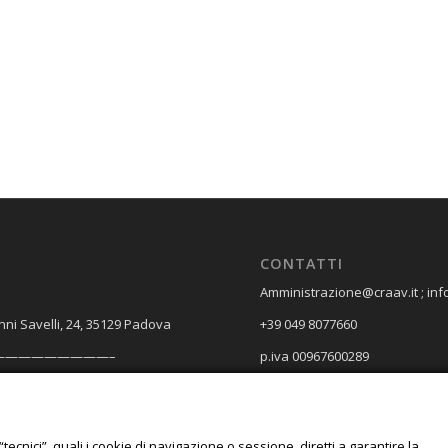
CONTATTI
Amministrazione@craav.it ; inf
nni Savelli, 24, 35129 Padova
+39 049 8077660
—————————–
p.iva 00967600289
A e SPEDIZIONI
Spagna, 18, 35127 Padova
“tecnici”, quali i cookie di navigazione o sessione, diretti a garantire la