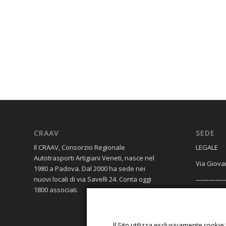
CRAAV
SEDE
Il CRAAV, Consorzio Regionale
​LEGALE
Autotrasporti Artigiani Veneti, nasce nel
Via Giova
1980 a Padova. Dal 2000 ha sede nei
nuovi locali di via Savelli 24. Conta oggi
————
1800 associati.
OPERATIV
Galleria 
Il Sito utilizza esclusivamente cookie 