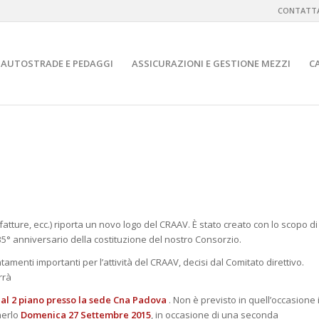
CONTATTA
AUTOSTRADE E PEDAGGI
ASSICURAZIONI E GESTIONE MEZZI
C
fatture, ecc.) riporta un novo logo del CRAAV. È stato creato con lo scopo di
l 35° anniversario della costituzione del nostro Consorzio.
enti importanti per l’attività del CRAAV, decisi dal Comitato direttivo.
rrà
 al 2 piano presso la sede Cna Padova
. Non è previsto in quell’occasione i
nerlo
Domenica 27 Settembre 2015
, in occasione di una seconda