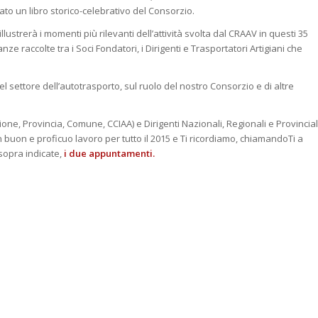
o un libro storico-celebrativo del Consorzio.
lustrerà i momenti più rilevanti dell’attività svolta dal CRAAV in questi 35
ianze raccolte tra i Soci Fondatori, i Dirigenti e Trasportatori Artigiani che
el settore dell’autotrasporto, sul ruolo del nostro Consorzio e di altre
ione, Provincia, Comune, CCIAA) e Dirigenti Nazionali, Regionali e Provincial
 un buon e proficuo lavoro per tutto il 2015 e Ti ricordiamo, chiamandoTi a
 sopra indicate,
i due appuntamenti.