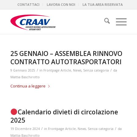
CONTATTACI
LAVORA CON NOI
LA TUA AREA RISERVATA
25 GENNAIO – ASSEMBLEA RINNOVO
CONTRATTO AUTOTRASPORTATORI
/
/
9 Gennaio 2025
in
Frontpage Article
,
News
,
Senza categoria
da
Mattia Baschirotto
Continua a leggere
Calendario divieti di circolazione
2025
/
/
19 Dicembre 2024
in
Frontpage Article
,
News
,
Senza categoria
da
Mattia Baschirotto