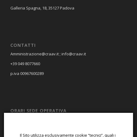
Galleria Spagna, 18, 35127 Padova
CONTATTI
Amministrazione@craav.it ; info@craav.it
+39 049 8077660
p.iva 00967600289
ORARI SEDE OPERATIVA
LUN – VEN
08:00 – 13:00; 14:00 – 17:00
Il Sito utilizza esclusivamente cookie “tecnici”, quali i