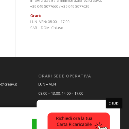
info@craav.it / amministrazione@craav.it
+39 049 8077660 / +39 049 8077629
Orari:
LUN -VEN: 08:00 – 17:00
SAB – DOM: Chiuso
ORARI SEDE OPERATIVA
o@craav.it
LUN – VEN
08:00 – 13:00; 14:00 – 17:00
SAB – DOM
Chiuso
ACCETTA