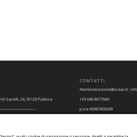
CONTATTI
Amministrazione@craav.it ; inf
nni Savelli, 24, 35129 Padova
+39 049 8077660
—————————–
p.iva 00967600289
A e SPEDIZIONI
Spagna, 18, 35127 Padova
“tecnici”, quali i cookie di navigazione o sessione, diretti a garantire la