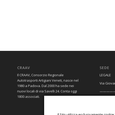
CRAAV
SEDE
Il CRAAV, Consorzio Regionale
​LEGALE
Autotrasporti Artigiani Veneti, nasce nel
Via Giova
1980 a Padova. Dal 2000 ha sede nei
nuovi locali di via Savelli 24. Conta oggi
————
1800 associati.
OPERATIV
Galleria 
Il Sito utilizza esclusivamente cookie 