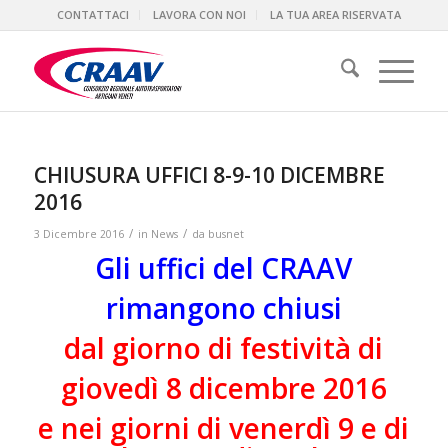
CONTATTACI
LAVORA CON NOI
LA TUA AREA RISERVATA
CHIUSURA UFFICI 8-9-10 DICEMBRE
2016
/
/
3 Dicembre 2016
in
News
da
busnet
Gli uffici del CRAAV
rimangono chiusi
dal giorno di festività di
giovedì 8 dicembre 2016
e nei giorni di venerdì 9 e di