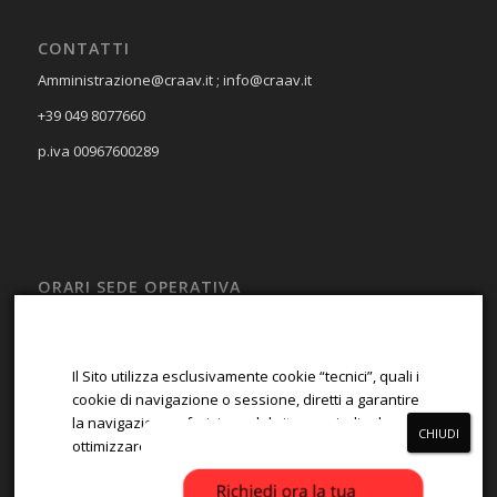
CONTATTI
Amministrazione@craav.it ; info@craav.it
+39 049 8077660
p.iva 00967600289
ORARI SEDE OPERATIVA
LUN – VEN
08:00 – 13:00; 14:00 – 17:00
Il Sito utilizza esclusivamente cookie “tecnici”, quali i
SAB – DOM
cookie di navigazione o sessione, diretti a garantire
la navigazione e fruizione del sito, e quindi ad
Chiuso
ottimizzare la navigazione.