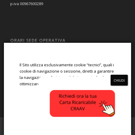
p.iva 00967600289
ORARI SEDE OPERATIVA
LUN – VEN
08:00 – 13:00; 14:00 – 17:00
Il Sito utilizza esclusivamente cookie “tecnici”, quali i
SAB – DOM
cookie di navigazione o sessione, diretti a garantire
la navigazione e fruizione del sito, e quindi ad
Chiuso
ottimizzare la navigazione.
ACCETTA
RIFIUTA
© Copyright - CRAAV -
Enfold WordPress Theme by Kriesi