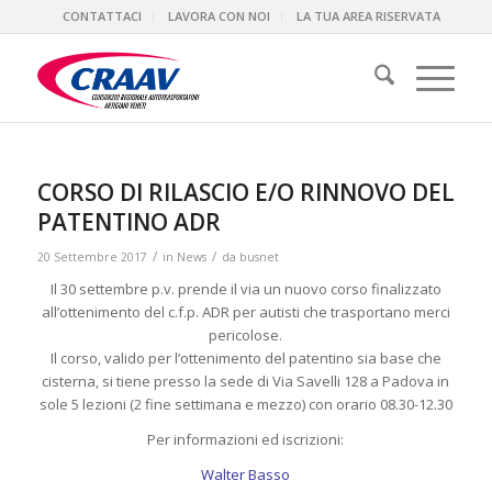
CONTATTACI
LAVORA CON NOI
LA TUA AREA RISERVATA
CORSO DI RILASCIO E/O RINNOVO DEL
PATENTINO ADR
/
/
20 Settembre 2017
in
News
da
busnet
Il 30 settembre p.v. prende il via un nuovo corso finalizzato
all’ottenimento del c.f.p. ADR per autisti che trasportano merci
pericolose.
Il corso, valido per l’ottenimento del patentino sia base che
cisterna, si tiene presso la sede di Via Savelli 128 a Padova in
sole 5 lezioni (2 fine settimana e mezzo) con orario 08.30-12.30
Per informazioni ed iscrizioni:
Walter Basso