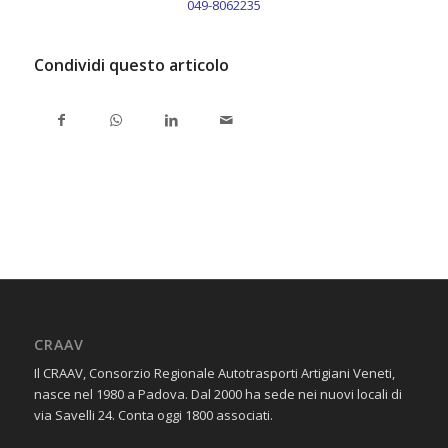
049-8062235
Condividi questo articolo
CRAAV
Il CRAAV, Consorzio Regionale Autotrasporti Artigiani Veneti,
nasce nel 1980 a Padova. Dal 2000 ha sede nei nuovi locali di
via Savelli 24. Conta oggi 1800 associati.