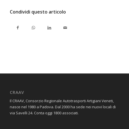
Condividi questo articolo
CRAAV
Il CRAAV, Consorzio Regionale Autotrasporti Artigiani Veneti,
nasce nel 1980 a Padova. Dal 2000 ha sede nei nuovi locali di
via Savelli 24. Conta oggi 1800 associati.