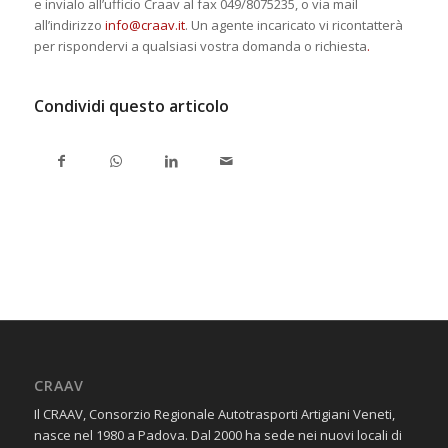
e invialo all’ufficio Craav al fax 049/8075235, o via mail
all’indirizzo
info@craav.it
. Un agente incaricato vi ricontatterà
per rispondervi a qualsiasi vostra domanda o richiesta
.
Condividi questo articolo
CRAAV
Il CRAAV, Consorzio Regionale Autotrasporti Artigiani Veneti,
nasce nel 1980 a Padova. Dal 2000 ha sede nei nuovi locali di