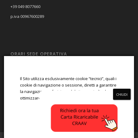
+39 049 8077660
p.iva 00967600289
ORARI SEDE OPERATIVA
LUN – VEN
08:00 – 13:00; 14:00 – 17:00
Il Sito utilizza esclusivamente cookie “tecnici”, quali i
SAB – DOM
cookie di navigazione o sessione, diretti a garantire
la navigazione e fruizione del sito, e quindi ad
Chiuso
ottimizzare la navigazione.
ACCETTA
RIFIUTA