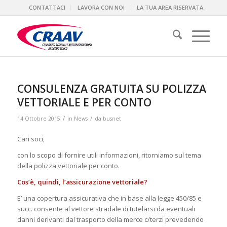
CONTATTACI
LAVORA CON NOI
LA TUA AREA RISERVATA
CONSULENZA GRATUITA SU POLIZZA
VETTORIALE E PER CONTO
/
/
14 Ottobre 2015
in
News
da
busnet
Cari soci
,
con lo scopo di fornire utili informazioni, ritorniamo sul tema
della polizza vettoriale per conto.
Cos’è, quindi, l’assicurazione vettoriale?
E’ una copertura assicurativa che in base alla legge 450/85 e
succ. consente al vettore stradale di tutelarsi da eventuali
danni derivanti dal trasporto della merce c/terzi prevedendo