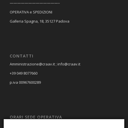
—————————————–
OPERATIVA e SPEDIZIONI
Galleria Spagna, 18, 35127 Padova
CONTATTI
Amministrazione@craav.it ; info@craav.it
+39 049 8077660
p.iva 00967600289
ORARI SEDE OPERATIVA
LUN – VEN