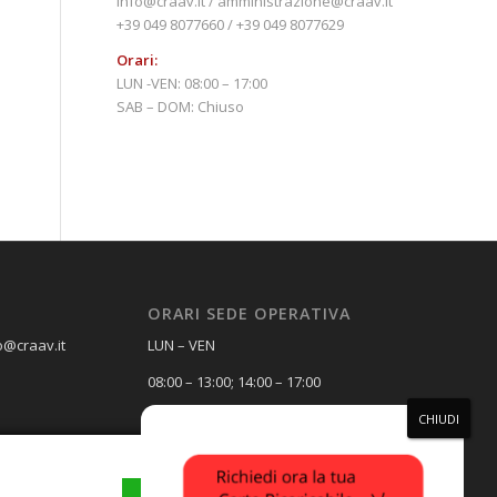
info@craav.it / amministrazione@craav.it
+39 049 8077660 / +39 049 8077629
Orari:
LUN -VEN: 08:00 – 17:00
SAB – DOM: Chiuso
ORARI SEDE OPERATIVA
o@craav.it
LUN – VEN
08:00 – 13:00; 14:00 – 17:00
SAB – DOM
Chiuso