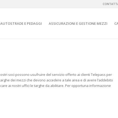
CONTATTA
AUTOSTRADE E PEDAGGI
ASSICURAZIONI E GESTIONE MEZZI
C
ostri soci possono usufruire del servizio offerto ai clienti Telepass per
 le targhe dei mezzi che devono accedere a tale area e di avere l’addebito
are ai nostri uffici le targhe da abilitare. Per opportuna informazione