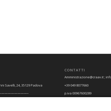
CONTATTI
Amministrazione@craav.it ; inf
nni Savelli, 24, 35129 Padova
+39 049 8077660
—————————–
p.iva 00967600289
A e SPEDIZIONI
Spagna, 18, 35127 Padova