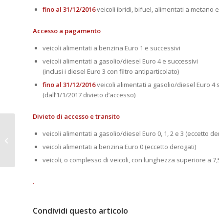
fino al 31/12/2016
veicoli ibridi, bifuel, alimentati a metano
Accesso a pagamento
veicoli alimentati a benzina Euro 1 e successivi
veicoli alimentati a gasolio/diesel Euro 4 e successivi
(inclusi i diesel Euro 3 con filtro antiparticolato)
fino al 31/12/2016
veicoli alimentati a gasolio/diesel Euro 4 s
(dall’1/1/2017 divieto d’accesso)
Divieto di accesso e transito
veicoli alimentati a gasolio/diesel Euro 0, 1, 2 e 3 (eccetto de
consulenza legale in materia di
crediti per i soci craav
veicoli alimentati a benzina Euro 0 (eccetto derogati)
veicoli, o complesso di veicoli, con lunghezza superiore a 7,
.
Condividi questo articolo