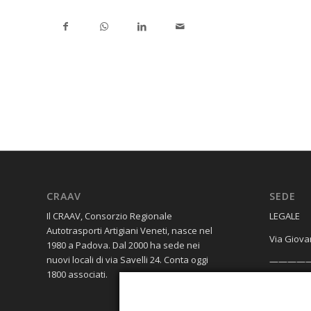
CRAAV
SEDE
Il CRAAV, Consorzio Regionale
​LEGALE
Autotrasporti Artigiani Veneti, nasce nel
Via Giova
1980 a Padova. Dal 2000 ha sede nei
nuovi locali di via Savelli 24. Conta oggi
————
1800 associati.
OPERATIV
Galleria 