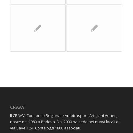
CRAAV
Il CRAAV, Consorzio Regionale Autotrasporti Artigiani Veneti,
nasce nel 1980 a Padova. Dal 2000 ha sede nei nuovi locali di
via Savelli 24. Conta oggi 1800 associati.