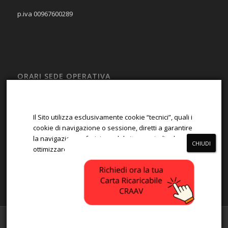
p.iva 00967600289
ORARI SEDE OPERATIVA
LUN – VEN
08:00 – 13:00; 14:00 – 17:00
Il Sito utilizza esclusivamente cookie “tecnici”, quali i
SAB – DOM
cookie di navigazione o sessione, diretti a garantire
la navigazione e fruizione del sito, e quindi ad
Chiuso
ottimizzare la navigazione.
ACCETTA
RIFIUTA
© Copyright - CRAAV -
Enfold WordPress Theme by Kriesi