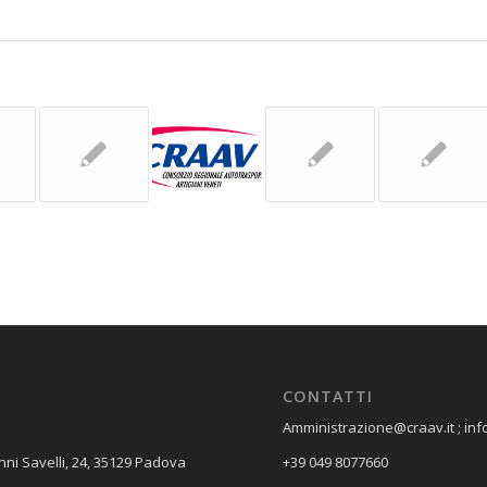
CONTATTI
Amministrazione@craav.it ; inf
nni Savelli, 24, 35129 Padova
+39 049 8077660