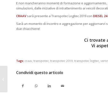
E non mancheranno momenti di formazione e aggiornamento, ma 
simulazioni, dalle iniziative di intrattenimento ai veicoli decorati
CRAAV
sarà presente a Transpotec Logitec 2019 con
DIESEL 24
Sarà un momento di incontro e aggregazione per aggiornarvi sul
due chiacchiere!
C
i trovate 
Vi aspe
Tags:
craav
,
transpotec
,
transpotec 2019
,
transpotec logitec
,
vero
Condividi questo articolo
Calendario dei divieti di circolazione
2019