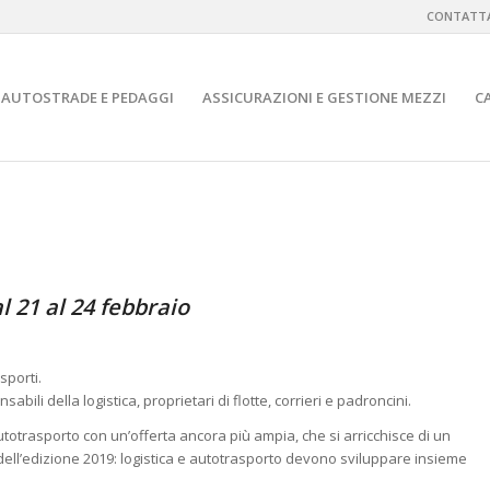
CONTATTA
AUTOSTRADE E PEDAGGI
ASSICURAZIONI E GESTIONE MEZZI
C
l 21 al 24 febbraio
sporti.
ili della logistica, proprietari di flotte, corrieri e padroncini.
totrasporto con un’offerta ancora più ampia, che si arricchisce di un
s dell’edizione 2019: logistica e autotrasporto devono sviluppare insieme