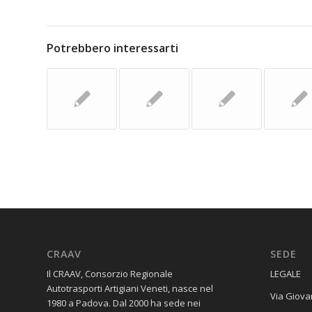
Potrebbero interessarti
CRAAV
SEDE
Il CRAAV, Consorzio Regionale
​LEGALE
Autotrasporti Artigiani Veneti, nasce nel
Via Giova
1980 a Padova. Dal 2000 ha sede nei