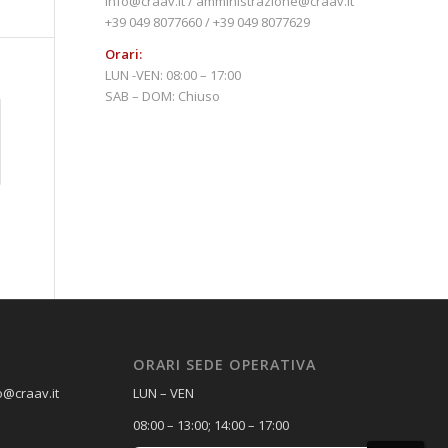
info@craav.it / amministrazione@craav.it
+39 049 8077660 / +39 049 8077629
Orari:
LUN -VEN: 08:00 – 17:00
SAB – DOM: Chiuso
ORARI SEDE OPERATIVA
o@craav.it
LUN – VEN
08:00 – 13:00; 14:00 – 17:00