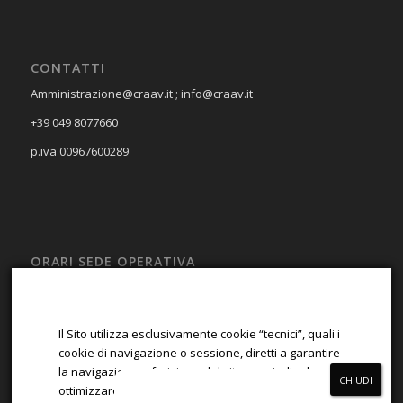
CONTATTI
Amministrazione@craav.it ; info@craav.it
+39 049 8077660
p.iva 00967600289
ORARI SEDE OPERATIVA
LUN – VEN
08:00 – 13:00; 14:00 – 17:00
Il Sito utilizza esclusivamente cookie “tecnici”, quali i
SAB – DOM
cookie di navigazione o sessione, diretti a garantire
la navigazione e fruizione del sito, e quindi ad
Chiuso
ottimizzare la navigazione.