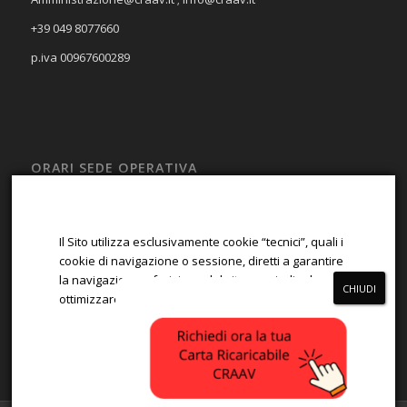
+39 049 8077660
p.iva 00967600289
ORARI SEDE OPERATIVA
LUN – VEN
08:00 – 13:00; 14:00 – 17:00
Il Sito utilizza esclusivamente cookie “tecnici”, quali i
SAB – DOM
cookie di navigazione o sessione, diretti a garantire
la navigazione e fruizione del sito, e quindi ad
Chiuso
ottimizzare la navigazione.
ACCETTA
RIFIUTA