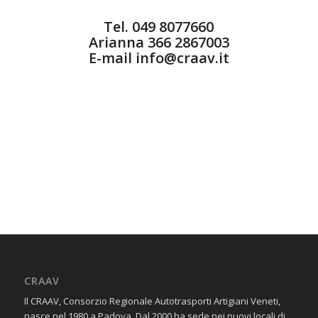
Tel. 049 8077660
Arianna 366 2867003
E-mail
info@craav.it
CRAAV
Il CRAAV, Consorzio Regionale Autotrasporti Artigiani Veneti,
nasce nel 1980 a Padova. Dal 2000 ha sede nei nuovi locali di