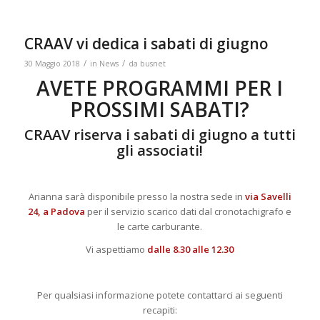
CRAAV vi dedica i sabati di giugno
/
/
30 Maggio 2018
in
News
da
busnet
AVETE PROGRAMMI PER I
PROSSIMI SABATI?
CRAAV riserva i sabati di giugno a tutti
gli associati!
Arianna sarà disponibile presso la nostra sede in
via Savelli
24, a Padova
per il servizio scarico dati dal cronotachigrafo e
le carte carburante.
Vi aspettiamo
dalle 8.30 alle 12.30
Per qualsiasi informazione potete contattarci ai seguenti
recapiti: